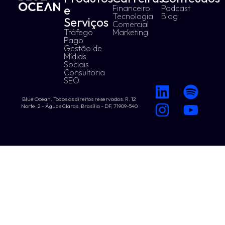
e
Financeiro
Podcast
Tecnologia
Blog
Serviços
Comercial
Tráfego
Marketing
Pago
Gestão de
Mídias
Sociais
Consultoria
SEO
Blue Ocean. Todos os direitos reservados. R. 12
Norte, 2 - Águas Claras, Brasília - DF, 71909-540